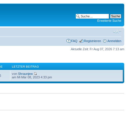
Erweiterte Suche
FAQ
Registrieren
Anmelden
Aktuelle Zeit: Fr Aug 07, 2026 7:13 am
GE
LETZTER BEITRAG
von
Shraunjew
6
am Mi Mär 08, 2023 4:33 pm