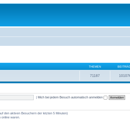
THEMEN
BEITRÄ
71187
10107
|
Mich bei jedem Besuch automatisch anmelden
auf den aktiven Besuchern der letzten 5 Minuten)
 online waren.