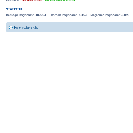
STATISTIK
Beiträge insgesamt:
100663
• Themen insgesamt:
71023
• Mitglieder insgesamt:
2494
• 
Foren-Übersicht