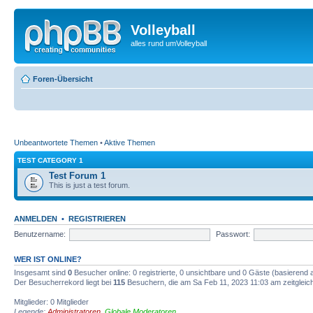
Volleyball
alles rund umVolleyball
Foren-Übersicht
Unbeantwortete Themen
•
Aktive Themen
TEST CATEGORY 1
Test Forum 1
This is just a test forum.
ANMELDEN
•
REGISTRIEREN
Benutzername:
Passwort:
WER IST ONLINE?
Insgesamt sind
0
Besucher online: 0 registrierte, 0 unsichtbare und 0 Gäste (basierend 
Der Besucherrekord liegt bei
115
Besuchern, die am Sa Feb 11, 2023 11:03 am zeitgleich
Mitglieder: 0 Mitglieder
Legende:
Administratoren
,
Globale Moderatoren