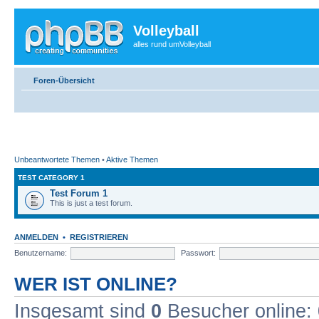
Volleyball
alles rund umVolleyball
Foren-Übersicht
Unbeantwortete Themen
•
Aktive Themen
TEST CATEGORY 1
Test Forum 1
This is just a test forum.
ANMELDEN
•
REGISTRIEREN
Benutzername:
Passwort:
WER IST ONLINE?
Insgesamt sind
0
Besucher online: 0