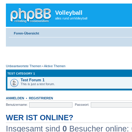
Volleyball
alles rund umVolleyball
Foren-Übersicht
Unbeantwortete Themen
•
Aktive Themen
TEST CATEGORY 1
Test Forum 1
This is just a test forum.
ANMELDEN
•
REGISTRIEREN
Benutzername:
Passwort:
WER IST ONLINE?
Insgesamt sind
0
Besucher online: 0