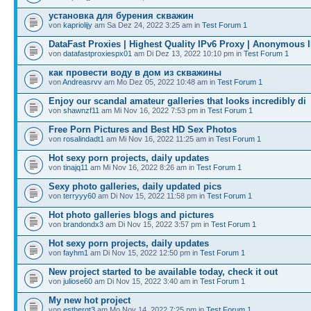
установка для бурения скважин
von
kapriolijy
am Sa Dez 24, 2022 3:25 am in
Test Forum 1
DataFast Proxies | Highest Quality IPv6 Proxy | Anonymous 
von
datafastproxiespx01
am Di Dez 13, 2022 10:10 pm in
Test Forum 1
как провести воду в дом из скважины
von
Andreasrvv
am Mo Dez 05, 2022 10:48 am in
Test Forum 1
Enjoy our scandal amateur galleries that looks incredibly di
von
shawnzf11
am Mi Nov 16, 2022 7:53 pm in
Test Forum 1
Free Porn Pictures and Best HD Sex Photos
von
rosalindadt1
am Mi Nov 16, 2022 11:25 am in
Test Forum 1
Hot sexy porn projects, daily updates
von
tinajq11
am Mi Nov 16, 2022 8:26 am in
Test Forum 1
Sexy photo galleries, daily updated pics
von
terryyy60
am Di Nov 15, 2022 11:58 pm in
Test Forum 1
Hot photo galleries blogs and pictures
von
brandondx3
am Di Nov 15, 2022 3:57 pm in
Test Forum 1
Hot sexy porn projects, daily updates
von
fayhm1
am Di Nov 15, 2022 12:50 pm in
Test Forum 1
New project started to be available today, check it out
von
juliose60
am Di Nov 15, 2022 3:40 am in
Test Forum 1
My new hot project
von
esthergt3
am Mo Nov 14, 2022 7:25 pm in
Test Forum 1