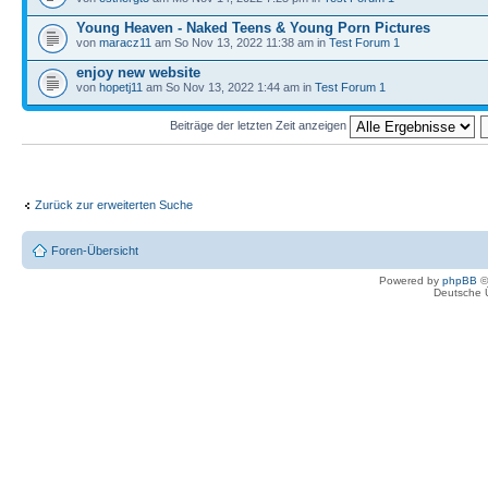
Young Heaven - Naked Teens & Young Porn Pictures
von
maracz11
am So Nov 13, 2022 11:38 am in
Test Forum 1
enjoy new website
von
hopetj11
am So Nov 13, 2022 1:44 am in
Test Forum 1
Beiträge der letzten Zeit anzeigen
Zurück zur erweiterten Suche
Foren-Übersicht
Powered by
phpBB
©
Deutsche 