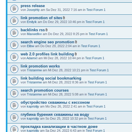
press release
von
Josephly
am Sa Dez 31, 2022 7:16 am in
Test Forum 1
link promotion of sites
von
Emilyik
am Do Dez 29, 2022 10:46 pm in
Test Forum 1
backlinks rss
von
Maxwellvv
am Do Dez 29, 2022 8:25 pm in
Test Forum 1
search engine seo promotion
von
Elibw
am Do Dez 29, 2022 2:04 am in
Test Forum 1
web 2.0 profiles link building
von
Adamxt
am Mi Dez 28, 2022 10:44 pm in
Test Forum 1
link promotion works
von
Tristanmw
am Mi Dez 28, 2022 10:21 pm in
Test Forum 1
link building social bookmarking
von
Tristanmw
am Mi Dez 28, 2022 8:36 am in
Test Forum 1
search promotion courses
von
Tristanmw
am Mi Dez 28, 2022 5:08 am in
Test Forum 1
обустройство скважины с кессоном
von
kapriolijy
am Mo Dez 26, 2022 2:41 am in
Test Forum 1
глубина бурения скважины на воду
von
kapriolijy
am So Dez 25, 2022 10:32 pm in
Test Forum 1
прокладка канализации в частном доме
von
kapriolijy
am Sa Dez 24, 2022 6:43 am in
Test Forum 1