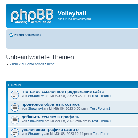
Volleyball
alles rund umVolleyball
Foren-Übersicht
Unbeantwortete Themen
Zurück zur erweiterten Suche
THEMEN
что такое ссылочное продвижение сайта
von
Shraunjew
am Mi Mär 08, 2023 4:33 pm in
Test Forum 1
проверкой обратных ссылок
von
Shawnpyi
am Mi Mär 08, 2023 3:55 pm in
Test Forum 1
добавить ссылку в профиль
von
Shawnbxd
am Mi Mär 08, 2023 2:04 pm in
Test Forum 1
увеличение трафика сайта о
von
Shraunkty
am Mi Mär 08, 2023 12:44 pm in
Test Forum 1