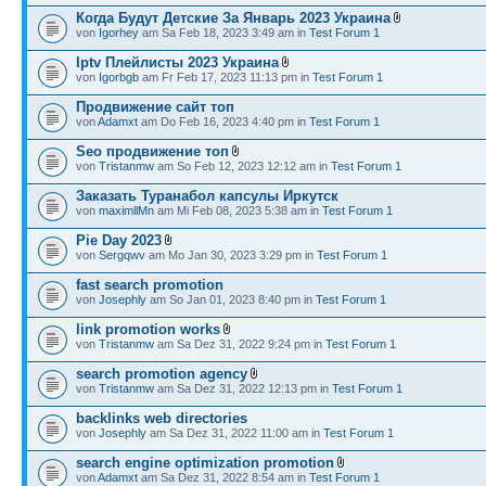
Когда Будут Детские За Январь 2023 Украина
von
Igorhey
am Sa Feb 18, 2023 3:49 am in
Test Forum 1
Iptv Плейлисты 2023 Украина
von
Igorbgb
am Fr Feb 17, 2023 11:13 pm in
Test Forum 1
Продвижение сайт топ
von
Adamxt
am Do Feb 16, 2023 4:40 pm in
Test Forum 1
Seo продвижение топ
von
Tristanmw
am So Feb 12, 2023 12:12 am in
Test Forum 1
Заказать Туранабол капсулы Иркутск
von
maximllMn
am Mi Feb 08, 2023 5:38 am in
Test Forum 1
Pie Day 2023
von
Sergqwv
am Mo Jan 30, 2023 3:29 pm in
Test Forum 1
fast search promotion
von
Josephly
am So Jan 01, 2023 8:40 pm in
Test Forum 1
link promotion works
von
Tristanmw
am Sa Dez 31, 2022 9:24 pm in
Test Forum 1
search promotion agency
von
Tristanmw
am Sa Dez 31, 2022 12:13 pm in
Test Forum 1
backlinks web directories
von
Josephly
am Sa Dez 31, 2022 11:00 am in
Test Forum 1
search engine optimization promotion
von
Adamxt
am Sa Dez 31, 2022 8:54 am in
Test Forum 1