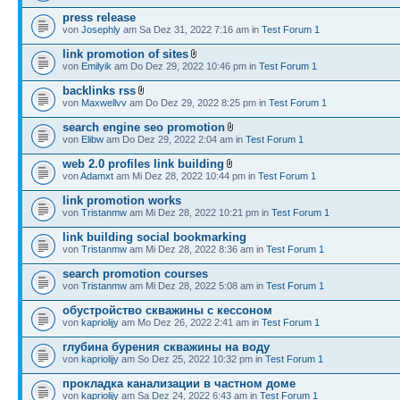
press release
von
Josephly
am Sa Dez 31, 2022 7:16 am in
Test Forum 1
link promotion of sites
von
Emilyik
am Do Dez 29, 2022 10:46 pm in
Test Forum 1
backlinks rss
von
Maxwellvv
am Do Dez 29, 2022 8:25 pm in
Test Forum 1
search engine seo promotion
von
Elibw
am Do Dez 29, 2022 2:04 am in
Test Forum 1
web 2.0 profiles link building
von
Adamxt
am Mi Dez 28, 2022 10:44 pm in
Test Forum 1
link promotion works
von
Tristanmw
am Mi Dez 28, 2022 10:21 pm in
Test Forum 1
link building social bookmarking
von
Tristanmw
am Mi Dez 28, 2022 8:36 am in
Test Forum 1
search promotion courses
von
Tristanmw
am Mi Dez 28, 2022 5:08 am in
Test Forum 1
обустройство скважины с кессоном
von
kapriolijy
am Mo Dez 26, 2022 2:41 am in
Test Forum 1
глубина бурения скважины на воду
von
kapriolijy
am So Dez 25, 2022 10:32 pm in
Test Forum 1
прокладка канализации в частном доме
von
kapriolijy
am Sa Dez 24, 2022 6:43 am in
Test Forum 1