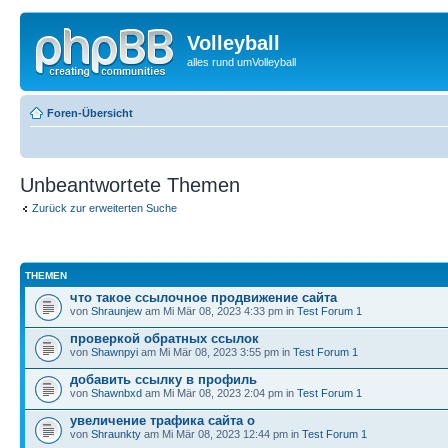
Volleyball
alles rund umVolleyball
Foren-Übersicht
Unbeantwortete Themen
Zurück zur erweiterten Suche
THEMEN
что такое ссылочное продвижение сайта
von
Shraunjew
am Mi Mär 08, 2023 4:33 pm in
Test Forum 1
проверкой обратных ссылок
von
Shawnpyi
am Mi Mär 08, 2023 3:55 pm in
Test Forum 1
добавить ссылку в профиль
von
Shawnbxd
am Mi Mär 08, 2023 2:04 pm in
Test Forum 1
увеличение трафика сайта о
von
Shraunkty
am Mi Mär 08, 2023 12:44 pm in
Test Forum 1