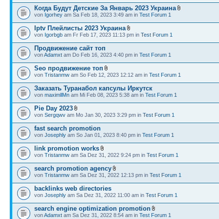
Когда Будут Детские За Январь 2023 Украина
von
Igorhey
am Sa Feb 18, 2023 3:49 am in
Test Forum 1
Iptv Плейлисты 2023 Украина
von
Igorbgb
am Fr Feb 17, 2023 11:13 pm in
Test Forum 1
Продвижение сайт топ
von
Adamxt
am Do Feb 16, 2023 4:40 pm in
Test Forum 1
Seo продвижение топ
von
Tristanmw
am So Feb 12, 2023 12:12 am in
Test Forum 1
Заказать Туранабол капсулы Иркутск
von
maximllMn
am Mi Feb 08, 2023 5:38 am in
Test Forum 1
Pie Day 2023
von
Sergqwv
am Mo Jan 30, 2023 3:29 pm in
Test Forum 1
fast search promotion
von
Josephly
am So Jan 01, 2023 8:40 pm in
Test Forum 1
link promotion works
von
Tristanmw
am Sa Dez 31, 2022 9:24 pm in
Test Forum 1
search promotion agency
von
Tristanmw
am Sa Dez 31, 2022 12:13 pm in
Test Forum 1
backlinks web directories
von
Josephly
am Sa Dez 31, 2022 11:00 am in
Test Forum 1
search engine optimization promotion
von
Adamxt
am Sa Dez 31, 2022 8:54 am in
Test Forum 1