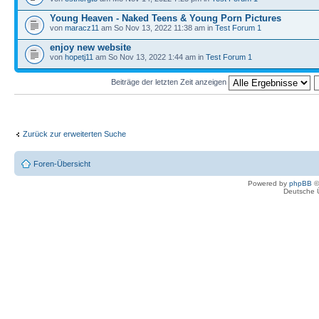
Young Heaven - Naked Teens & Young Porn Pictures
von
maracz11
am So Nov 13, 2022 11:38 am in
Test Forum 1
enjoy new website
von
hopetj11
am So Nov 13, 2022 1:44 am in
Test Forum 1
Beiträge der letzten Zeit anzeigen
Zurück zur erweiterten Suche
Foren-Übersicht
Powered by
phpBB
©
Deutsche 