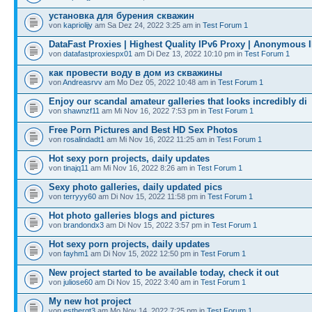
установка для бурения скважин
von
kapriolijy
am Sa Dez 24, 2022 3:25 am in
Test Forum 1
DataFast Proxies | Highest Quality IPv6 Proxy | Anonymous 
von
datafastproxiespx01
am Di Dez 13, 2022 10:10 pm in
Test Forum 1
как провести воду в дом из скважины
von
Andreasrvv
am Mo Dez 05, 2022 10:48 am in
Test Forum 1
Enjoy our scandal amateur galleries that looks incredibly di
von
shawnzf11
am Mi Nov 16, 2022 7:53 pm in
Test Forum 1
Free Porn Pictures and Best HD Sex Photos
von
rosalindadt1
am Mi Nov 16, 2022 11:25 am in
Test Forum 1
Hot sexy porn projects, daily updates
von
tinajq11
am Mi Nov 16, 2022 8:26 am in
Test Forum 1
Sexy photo galleries, daily updated pics
von
terryyy60
am Di Nov 15, 2022 11:58 pm in
Test Forum 1
Hot photo galleries blogs and pictures
von
brandondx3
am Di Nov 15, 2022 3:57 pm in
Test Forum 1
Hot sexy porn projects, daily updates
von
fayhm1
am Di Nov 15, 2022 12:50 pm in
Test Forum 1
New project started to be available today, check it out
von
juliose60
am Di Nov 15, 2022 3:40 am in
Test Forum 1
My new hot project
von
esthergt3
am Mo Nov 14, 2022 7:25 pm in
Test Forum 1