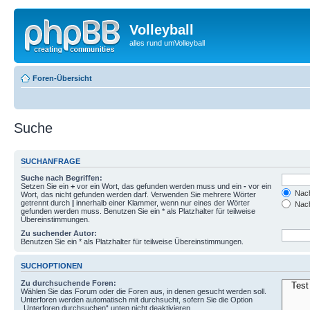
Volleyball
alles rund umVolleyball
Foren-Übersicht
Suche
SUCHANFRAGE
Suche nach Begriffen:
Setzen Sie ein
+
vor ein Wort, das gefunden werden muss und ein
-
vor ein
Nach
Wort, das nicht gefunden werden darf. Verwenden Sie mehrere Wörter
getrennt durch
|
innerhalb einer Klammer, wenn nur eines der Wörter
Nach
gefunden werden muss. Benutzen Sie ein * als Platzhalter für teilweise
Übereinstimmungen.
Zu suchender Autor:
Benutzen Sie ein * als Platzhalter für teilweise Übereinstimmungen.
SUCHOPTIONEN
Zu durchsuchende Foren:
Wählen Sie das Forum oder die Foren aus, in denen gesucht werden soll.
Unterforen werden automatisch mit durchsucht, sofern Sie die Option
„Unterforen durchsuchen“ unten nicht deaktivieren.