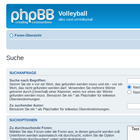
Volleyball
alles rund umVolleyball
Foren-Übersicht
Suche
SUCHANFRAGE
Suche nach Begriffen:
Setzen Sie ein
+
vor ein Wort, das gefunden werden muss und ein
-
vor ein
Nach
Wort, das nicht gefunden werden darf. Verwenden Sie mehrere Wörter
getrennt durch
|
innerhalb einer Klammer, wenn nur eines der Wörter
Nach
gefunden werden muss. Benutzen Sie ein * als Platzhalter für teilweise
Übereinstimmungen.
Zu suchender Autor:
Benutzen Sie ein * als Platzhalter für teilweise Übereinstimmungen.
SUCHOPTIONEN
Zu durchsuchende Foren:
Wählen Sie das Forum oder die Foren aus, in denen gesucht werden soll.
Unterforen werden automatisch mit durchsucht, sofern Sie die Option
„Unterforen durchsuchen“ unten nicht deaktivieren.