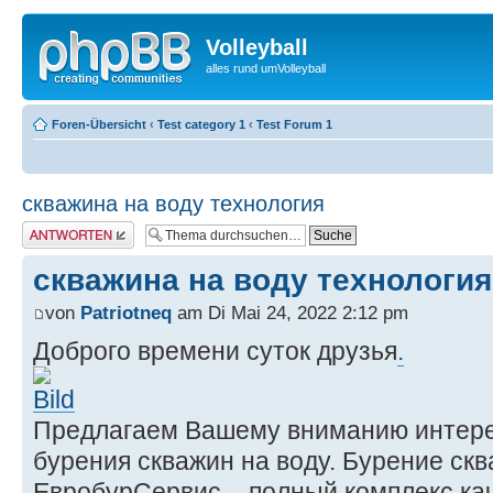
Volleyball
alles rund umVolleyball
Foren-Übersicht
‹
Test category 1
‹
Test Forum 1
скважина на воду технология
Antwort erstellen
скважина на воду технология
von
Patriotneq
am Di Mai 24, 2022 2:12 pm
Доброго времени суток друзья
.
Предлагаем Вашему вниманию интере
бурения скважин на воду. Бурение ск
ЕвробурСервис – полный комплекс ка