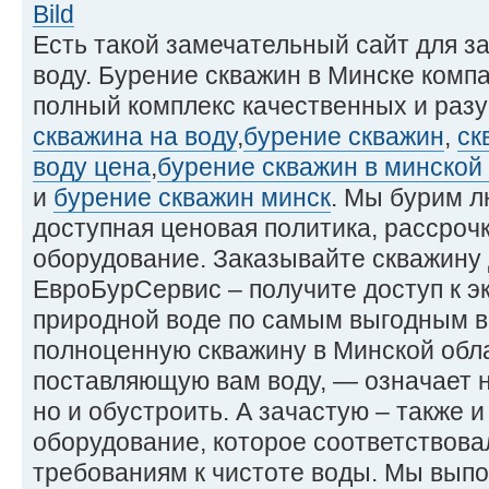
Есть такой замечательный сайт для з
воду. Бурение скважин в Минске комп
полный комплекс качественных и разу
скважина на воду
,
бурение скважин
,
ск
воду цена
,
бурение скважин в минской
и
бурение скважин минск
. Мы бурим л
доступная ценовая политика, рассрочк
оборудование. Заказывайте скважину 
ЕвроБурСервис – получите доступ к э
природной воде по самым выгодным в
полноценную скважину в Минской обл
поставляющую вам воду, — означает н
но и обустроить. А зачастую – также 
оборудование, которое соответствов
требованиям к чистоте воды. Мы вып