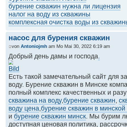
бурение скважин нужна ли лицензия
налог на воду из скважины
комплексная очистка воды из скважин
насос для бурения скважин
von
Antoniojmh
am Mo Mai 30, 2022 6:19 am
Добрый день дамы и господа
.
Есть такой замечательный сайт для з
воду. Бурение скважин в Минске комп
полный комплекс качественных и разу
скважина на воду
,
бурение скважин
,
ск
воду цена
,
бурение скважин в минской
и
бурение скважин минск
. Мы бурим л
доступная ценовая политика, рассрочк