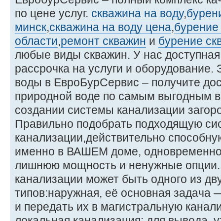
по цене услуг.
скважина на воду
,
бурен
минск
,
скважина на воду цена
,
бурение
области
,
ремонт скважин
и
бурение ск
любые виды скважин. У нас доступная
рассрочка на услуги и оборудование.
воды в ЕвроБурСервис – получите дос
природной воде по самым выгодным в
создании системы канализации загоро
Правильно подобрать подходящую си
канализации,действительно способну
именно в ВАШЕМ доме, одновременно 
лишнюю мощность и ненужные опции.
канализации может быть одного из дв
типов:наружная, её основная задача 
и передать их в магистральную канал
локальная канализация: для вывода, 