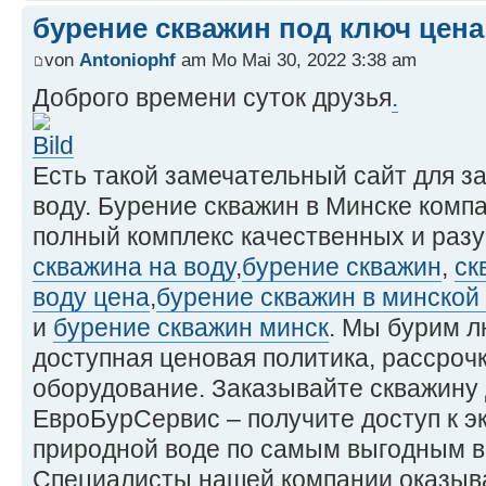
бурение скважин под ключ цена
von
Antoniophf
am Mo Mai 30, 2022 3:38 am
Доброго времени суток друзья
.
Есть такой замечательный сайт для з
воду. Бурение скважин в Минске комп
полный комплекс качественных и разу
скважина на воду
,
бурение скважин
,
ск
воду цена
,
бурение скважин в минской
и
бурение скважин минск
. Мы бурим л
доступная ценовая политика, рассрочк
оборудование. Заказывайте скважину 
ЕвроБурСервис – получите доступ к э
природной воде по самым выгодным в
Специалисты нашей компании оказы