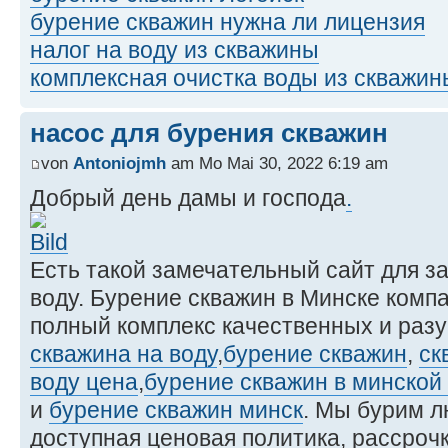
бурение скважин нужна ли лицензия
налог на воду из скважины
комплексная очистка воды из скважин
насос для бурения скважин
von
Antoniojmh
am Mo Mai 30, 2022 6:19 am
Добрый день дамы и господа
.
Есть такой замечательный сайт для з
воду. Бурение скважин в Минске комп
полный комплекс качественных и разу
скважина на воду
,
бурение скважин
,
ск
воду цена
,
бурение скважин в минской
и
бурение скважин минск
. Мы бурим л
доступная ценовая политика, рассрочк