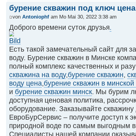
бурение скважин под ключ цена
von
Antoniophf
am Mo Mai 30, 2022 3:38 am
Доброго времени суток друзья
.
Есть такой замечательный сайт для з
воду. Бурение скважин в Минске комп
полный комплекс качественных и разу
скважина на воду
,
бурение скважин
,
ск
воду цена
,
бурение скважин в минской
и
бурение скважин минск
. Мы бурим л
доступная ценовая политика, рассрочк
оборудование. Заказывайте скважину 
ЕвроБурСервис – получите доступ к э
природной воде по самым выгодным в
Специалисты нашей компании оказы