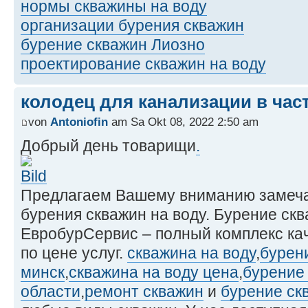
нормы скважины на воду
организации бурения скважин
бурение скважин Лиозно
проектирование скважин на воду
колодец для канализации в час
von
Antoniofin
am Sa Okt 08, 2022 2:50 am
Добрый день товарищи
.
Предлагаем Вашему вниманию замеча
бурения скважин на воду. Бурение ск
ЕвробурСервис – полный комплекс ка
по цене услуг.
скважина на воду
,
бурен
минск
,
скважина на воду цена
,
бурение
области
,
ремонт скважин
и
бурение ск