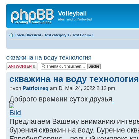
Volleyball
alles rund umVolleyball
Foren-Übersicht
‹
Test category 1
‹
Test Forum 1
скважина на воду технология
Antwort erstellen
скважина на воду технология
von
Patriotneq
am Di Mai 24, 2022 2:12 pm
Доброго времени суток друзья
.
Предлагаем Вашему вниманию интере
бурения скважин на воду. Бурение ск
ЕвробурСервис – полный комплекс ка