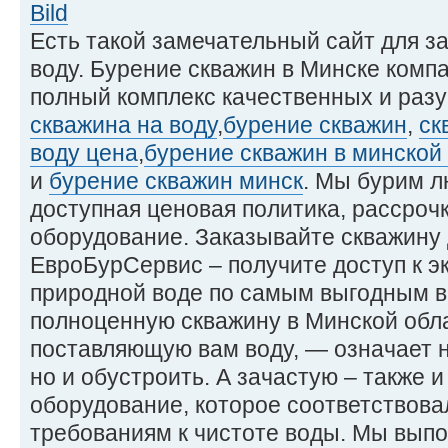
Есть такой замечательный сайт для з
воду. Бурение скважин в Минске комп
полный комплекс качественных и разу
скважина на воду
,
бурение скважин
,
ск
воду цена
,
бурение скважин в минской
и
бурение скважин минск
. Мы бурим л
доступная ценовая политика, рассрочк
оборудование. Заказывайте скважину 
ЕвроБурСервис – получите доступ к э
природной воде по самым выгодным в
полноценную скважину в Минской обл
поставляющую вам воду, — означает н
но и обустроить. А зачастую – также 
оборудование, которое соответствов
требованиям к чистоте воды. Мы вып