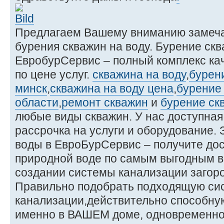
Предлагаем Вашему вниманию замеча
бурения скважин на воду. Бурение ск
ЕвробурСервис – полный комплекс ка
по цене услуг.
скважина на воду
,
бурен
минск
,
скважина на воду цена
,
бурение
области
,
ремонт скважин
и
бурение ск
любые виды скважин. У нас доступная
рассрочка на услуги и оборудование.
воды в ЕвроБурСервис – получите дос
природной воде по самым выгодным в
создании системы канализации загоро
Правильно подобрать подходящую си
канализации,действительно способну
именно в ВАШЕМ доме, одновременно 