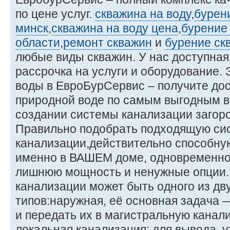
по цене услуг.
скважина на воду
,
бурен
минск
,
скважина на воду цена
,
бурение
области
,
ремонт скважин
и
бурение ск
любые виды скважин. У нас доступная
рассрочка на услуги и оборудование.
воды в ЕвроБурСервис – получите дос
природной воде по самым выгодным в
создании системы канализации загоро
Правильно подобрать подходящую си
канализации,действительно способну
именно в ВАШЕМ доме, одновременно 
лишнюю мощность и ненужные опции.
канализации может быть одного из дв
типов:наружная, её основная задача 
и передать их в магистральную канал
локальная канализация: для вывода, 